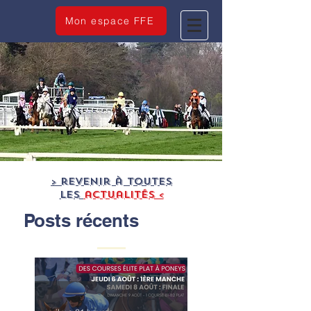
Mon espace FFE
> revenir à TOUTES
LES
actualités <
Posts récents
Les Championnats
de France Courses
de Poneys Élite Plat,