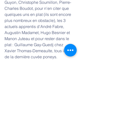
Guyon, Christophe Soumillon, Pierre-
Charles Boudot, pour n'en citer que 
quelques uns en plat (ils sont encore 
plus nombreux en obstacle), les 3 
actuels apprentis d'André Fabre, 
Augustin Madamet, Hugo Besnier et 
Manon Juteau et pour rester dans le 
plat : Guillaume Gay-Guedj chez 
Xavier Thomas-Demeaulte, tous issus 
de la dernière cuvée poneys. 
- 
Lara Sawaya
 sera présente pour 
désigner le (ou la) cavalier(re) 
sélectionné pour aller représenter la 
France au mois de novembre prochain 
à Abu Dhabi, à l'occasion de la 
Sheika 
Lateefa bint Mansoor bin Zayed al 
Nayan international pony race