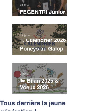
Belgique sacrée en
24 févr.
FEGENTRI Junior
2025
12 janv.
🗓️ Calendrier 2026 -
Poneys au Galop
7 janv.
🐎 Bilan 2025 &
Voeux 2026
Tous derrière la jeune