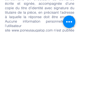
écrite et signée, accompagnée d’une
copie du titre d’identité avec signature du
titulaire de la pièce, en précisant l’adresse
à laquelle la réponse doit être envoyée.
Aucune information personnelle de
l'utilisateur du
site
www.poneysaugalop.com
n'est publiée
à l'insu de l'utilisateur, échangée,
transférée, cédée ou vendue sur un
support quelconque à des tiers. Le site
susnommé est dispensé de la déclaration
CNIL (dispense de déclaration DI-008) de
part son statut associatif.
8. Liens hypertextes et cookies.
Le site
www.poneysaugalop.com
contient
un certain nombre de liens hypertextes
vers d’autres sites, mis en place avec
l’autorisation du l'ANPG. Cependant,
l'ANPG n’a pas la possibilité de vérifier le
contenu des sites ainsi visités, et
n’assumera en conséquence aucune
responsabilité de ce fait. La navigation sur
le site
www.poneysaugalop.com
est