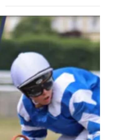
Cet été, à Deauville et Saulieu, soutenez les
courses de poneys en parrainant un jeune
cavalier lors de nos Championnats de
France 🇫🇷✨ Chaque année, cette
opération permet à des propriétaires,
professionnels et passionnés des courses
d'associer leurs couleurs à un jeune cavalier
le temps d'un championnat. Pour ces
enfants, porter une casaque prestigieuse et
représenter les couleurs de leur parrain est
une source de fierté immense et un souvenir
qu'ils conservent souvent pen