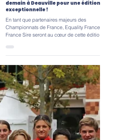
l'égide de la Fédération Française
d'Équitation, reviennent à partir de
demain à Deauville pour une édition
exceptionnelle !
En tant que partenaires majeurs des
Championnats de France, Equality France et
France Sire seront au cœur de cette édition.
Equality France, partenaire officiel des
Championnats de France, récompensera les
podiums de chaque catégorie, tandis que
France Sire, partenaire historique, réalisera
les photos ainsi qu'un reportage vidéo de
l'événement. Les 6 et 8 août, les meilleurs
cavaliers poneys de France se retrouveront
sur l'hippodrome de Deauville à l'occasion
des Championnats