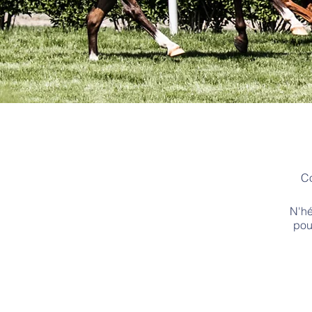
Co
N'hé
pou