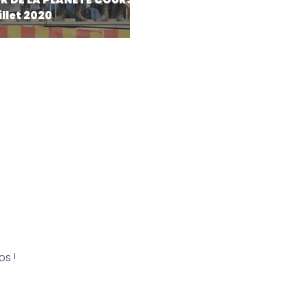
illet 2020
os !