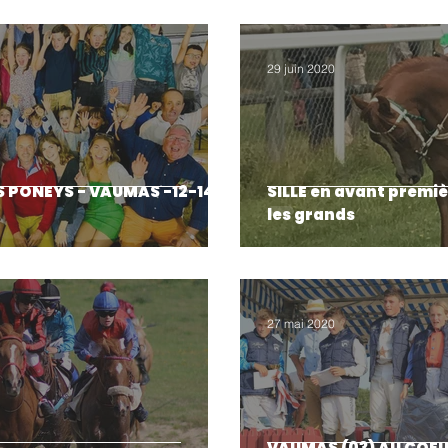
29 juin 2020
S PONEYS - VAUMAS -12-14
SILLE en avant premiè
les grands
27 mai 2020
VAUMAS (03) AU COEU