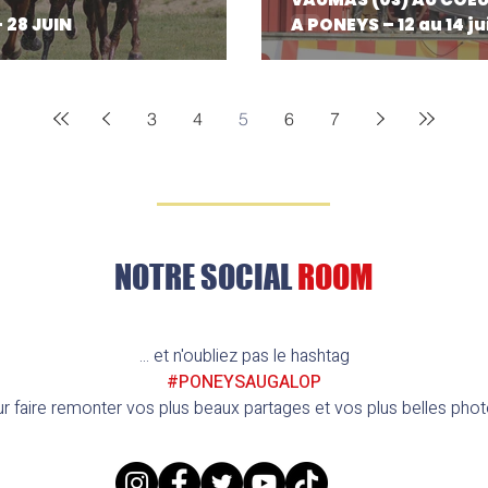
- 28 JUIN
A PONEYS – 12 au 14 ju
3
4
5
6
7
NOTRE SOCIAL
ROOM
... et n'oubliez pas le hashtag
#PONEYSAUGALOP
r faire remonter vos plus beaux partages et vos plus belles phot