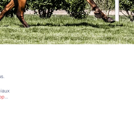
us.
ciaux
op
...