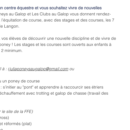
un centre équestre et vous souhaitez vivre de nouvelles 
neys au Galop et Les Clubs au Galop vous donnent rendez-
 l’équitation de course, avec des stages et des courses, les 7 
 de Langon.
vos élèves de découvrir une nouvelle discipline et de vivre de 
poney ! Les stages et les courses sont ouverts aux enfants à 
op 2 minimum.
 à : (
juliaponeysaugalop@gmail.com
 ou 
ou un poney de course
s’initier au "pont" et apprendre à raccourcir ses étriers
échauffement avec trotting et galop de chasse (travail des 
r le site de la FFE)
ross)
t réformés (plat)
ce