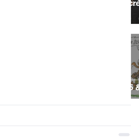
nt le cap des
Belgique sac
Junior 2025
7 janv.
ier 2026 - Poneys au
🐎 Bilan 2025 