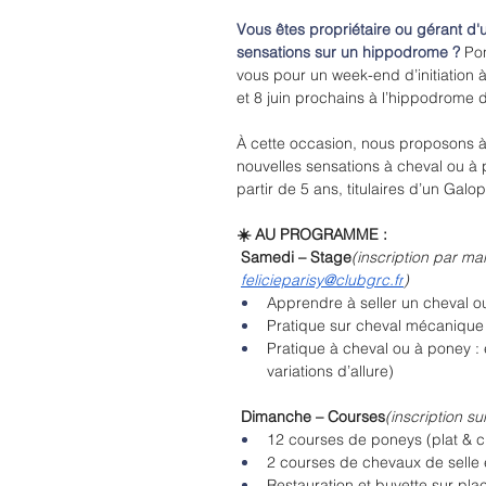
Vous êtes propriétaire ou gérant d'
sensations sur un hippodrome ? 
Po
vous pour un week-end d’initiation à
et 8 juin prochains à l’hippodrome
À cette occasion, nous proposons à 
nouvelles sensations à cheval ou à 
partir de 5 ans, titulaires d’un Gal
☀️ AU PROGRAMME :
 Samedi – Stage
(inscription par mail
felicieparisy@clubgrc.fr
)
Apprendre à seller un cheval 
Pratique sur cheval mécanique : 
Pratique à cheval ou à poney : 
variations d’allure)
 Dimanche – Courses
(inscription su
12 courses de poneys (plat & c
2 courses de chevaux de selle e
Restauration et buvette sur pla