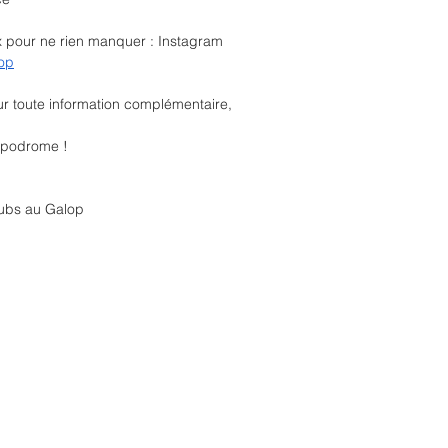
x pour ne rien manquer : Instagram 
op
ur toute information complémentaire,
ippodrome !
lubs au Galop